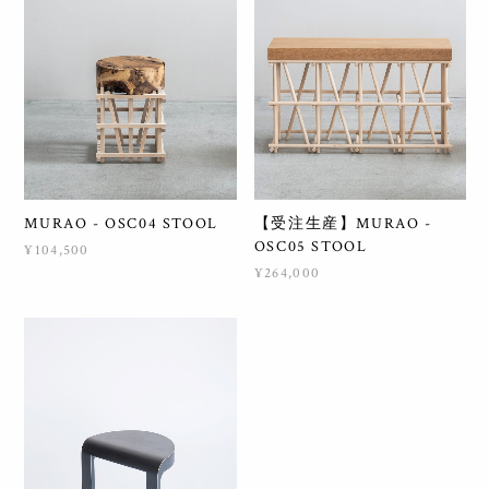
MURAO - OSC04 STOOL
【受注生産】MURAO -
OSC05 STOOL
¥104,500
¥264,000